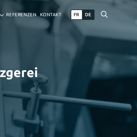
Language
REFERENZEN
KONTAKT
FR
DE
switcher
SHOW
SUB-
MENU
SEARCH
DIENSTLEISTUNGEN
FORM
zgerei