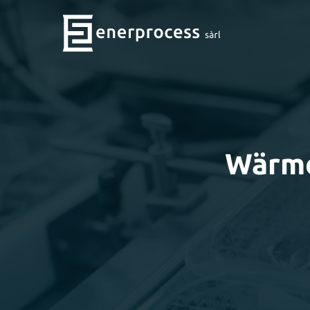
Enerprocess
–
Gestion
énergétique
Wärme
en
milieu
industriel