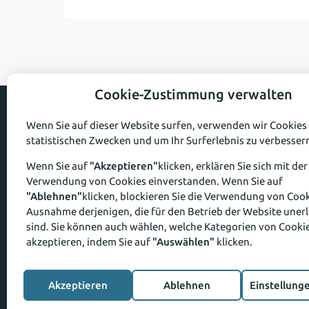
Cookie-Zustimmung verwalten
Wenn Sie auf dieser Website surfen, verwenden wir Cookies
statistischen Zwecken und um Ihr Surferlebnis zu verbesser
Wenn Sie auf
"Akzeptieren"
klicken, erklären Sie sich mit der
enerprocess
Wabersackerstrasse 30
4, Rue des Bonnes Gen
Verwendung von Cookies einverstanden. Wenn Sie auf
CH -3097 Liebefeld
FR - 68100 Mulhouse
"Ablehnen"
klicken, blockieren Sie die Verwendung von Cook
+41 78 775 66 47
+33 64 401 84 61
Ausnahme derjenigen, die für den Betrieb der Website unerl
sind. Sie können auch wählen, welche Kategorien von Cookie
E-
info@enerprocess.ch
akzeptieren, indem Sie auf
"Auswählen"
klicken.
mail
address:
LinkedIn
–
Warning
:
Akzeptieren
Ablehnen
Einstellung
New
Undefined
tab
variable